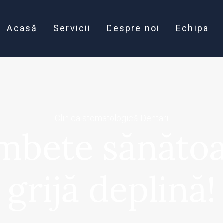
Acasă
Servicii
Despre noi
Echipa
Clinica stomatologică Dentari
mbete sănătoa
grijă deplină!