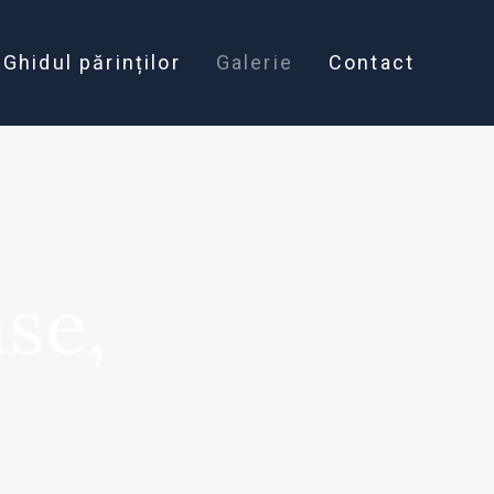
Ghidul părinților
Galerie
Contact
se,