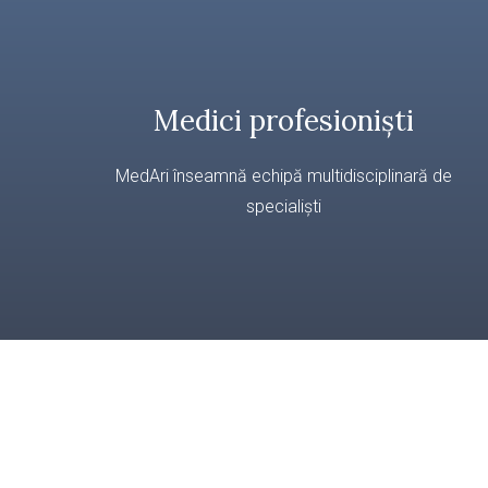
Medici profesioniști
MedAri înseamnă echipă multidisciplinară de
specialiști